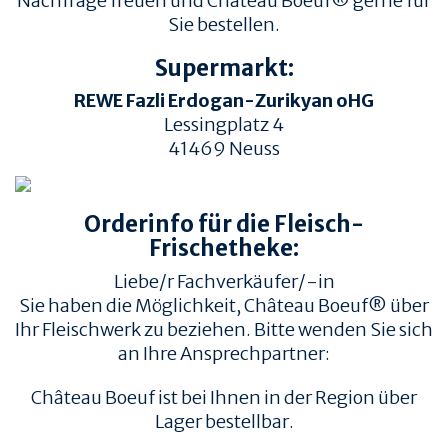
Nachfrage freuen und Château Boeuf® gerne für
Sie bestellen.
Supermarkt:
REWE Fazli Erdogan-Zurikyan oHG
Lessingplatz 4
41469
Neuss
TIERWOHL &
PRODUKT & QUALITÄT
NACHHALTIGKEIT
Orderinfo für die Fleisch-
QUALITÄT &
HERKUNFT & HALTUNG
RÜCKVERFOLGBARKEIT
Frischetheke:
FAMILIENBETRIEBE
FLEISCHQUALITÄT &
Liebe/r Fachverkäufer/-in
ZUSCHNITTE
RINDERRASSEN
Sie haben die Möglichkeit, Château Boeuf® über
ZERTIFIZIERUNGEN
REZEPTE
Ihr Fleischwerk zu beziehen. Bitte wenden Sie sich
an Ihre Ansprechpartner:
REZEPTE
AUFBEWAHRUNG
Château Boeuf ist bei Ihnen in der Region über
EMPFOHLENE SEITEN
INFORMATION
Lager bestellbar.