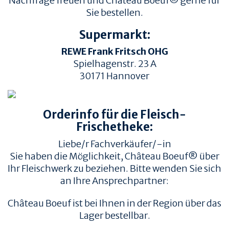
Nachfrage freuen und Château Boeuf® gerne für
Sie bestellen.
Supermarkt:
REWE Frank Fritsch OHG
Spielhagenstr. 23 A
30171
Hannover
TIERWOHL &
PRODUKT & QUALITÄT
NACHHALTIGKEIT
Orderinfo für die Fleisch-
QUALITÄT &
HERKUNFT & HALTUNG
RÜCKVERFOLGBARKEIT
Frischetheke:
FAMILIENBETRIEBE
FLEISCHQUALITÄT &
Liebe/r Fachverkäufer/-in
ZUSCHNITTE
RINDERRASSEN
Sie haben die Möglichkeit, Château Boeuf® über
ZERTIFIZIERUNGEN
REZEPTE
Ihr Fleischwerk zu beziehen. Bitte wenden Sie sich
an Ihre Ansprechpartner:
REZEPTE
AUFBEWAHRUNG
Château Boeuf ist bei Ihnen in der Region über das
EMPFOHLENE SEITEN
INFORMATION
Lager bestellbar.