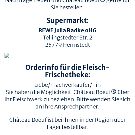
Nachfrage freuen und Château Boeuf® gerne für
Sie bestellen.
Supermarkt:
REWE Julia Radke oHG
Tellingstedter Str. 2
25779
Hennstedt
TIERWOHL &
PRODUKT & QUALITÄT
NACHHALTIGKEIT
Orderinfo für die Fleisch-
QUALITÄT &
HERKUNFT & HALTUNG
RÜCKVERFOLGBARKEIT
Frischetheke:
FAMILIENBETRIEBE
FLEISCHQUALITÄT &
Liebe/r Fachverkäufer/-in
ZUSCHNITTE
RINDERRASSEN
Sie haben die Möglichkeit, Château Boeuf® über
ZERTIFIZIERUNGEN
REZEPTE
Ihr Fleischwerk zu beziehen. Bitte wenden Sie sich
an Ihre Ansprechpartner:
REZEPTE
AUFBEWAHRUNG
Château Boeuf ist bei Ihnen in der Region über
EMPFOHLENE SEITEN
INFORMATION
Lager bestellbar.