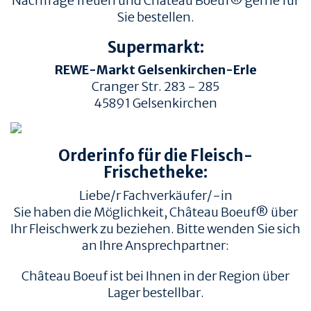
Nachfrage freuen und Château Boeuf® gerne für
Sie bestellen.
Supermarkt:
REWE-Markt Gelsenkirchen-Erle
Cranger Str. 283 - 285
45891
Gelsenkirchen
TIERWOHL &
PRODUKT & QUALITÄT
NACHHALTIGKEIT
Orderinfo für die Fleisch-
QUALITÄT &
HERKUNFT & HALTUNG
RÜCKVERFOLGBARKEIT
Frischetheke:
FAMILIENBETRIEBE
FLEISCHQUALITÄT &
Liebe/r Fachverkäufer/-in
ZUSCHNITTE
RINDERRASSEN
Sie haben die Möglichkeit, Château Boeuf® über
ZERTIFIZIERUNGEN
REZEPTE
Ihr Fleischwerk zu beziehen. Bitte wenden Sie sich
an Ihre Ansprechpartner:
REZEPTE
AUFBEWAHRUNG
Château Boeuf ist bei Ihnen in der Region über
EMPFOHLENE SEITEN
INFORMATION
Lager bestellbar.