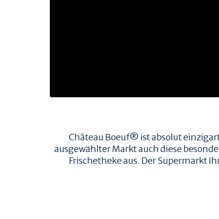
TIERWOHL & NACHHALTIGKEIT
HERKUNFT & HALTUNG
FAMILIENBETRIEBE
RINDERRASSEN
ZERTIFIZIERUNGEN
PRODUKT & QUALITÄT
QUALITÄT & RÜCKVERFOLGBARKEIT
FLEISCHQUALITÄT & ZUSCHNITTE
REZEPTE
Château Boeuf® ist absolut einzigart
ausgewählter Markt auch diese besondere 
REZEPTE
Frischetheke aus. Der Supermarkt Ih
AUFBEWAHRUNG
EMPFOHLENE SEITEN
R&S VERTRIEBS GMBH
GOURMETSCOUTS