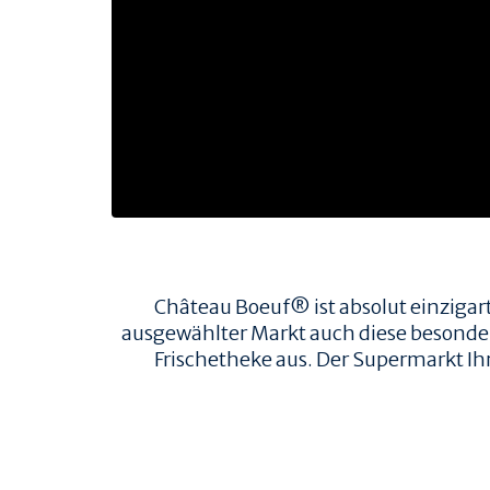
TIERWOHL & NACHHALTIGKEIT
HERKUNFT & HALTUNG
FAMILIENBETRIEBE
RINDERRASSEN
ZERTIFIZIERUNGEN
PRODUKT & QUALITÄT
QUALITÄT & RÜCKVERFOLGBARKEIT
FLEISCHQUALITÄT & ZUSCHNITTE
REZEPTE
Château Boeuf® ist absolut einzigart
ausgewählter Markt auch diese besondere 
REZEPTE
Frischetheke aus. Der Supermarkt Ih
AUFBEWAHRUNG
EMPFOHLENE SEITEN
R&S VERTRIEBS GMBH
GOURMETSCOUTS