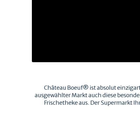
TIERWOHL & NACHHALTIGKEIT
HERKUNFT & HALTUNG
FAMILIENBETRIEBE
RINDERRASSEN
ZERTIFIZIERUNGEN
PRODUKT & QUALITÄT
QUALITÄT & RÜCKVERFOLGBARKEIT
FLEISCHQUALITÄT & ZUSCHNITTE
REZEPTE
Château Boeuf® ist absolut einzigart
ausgewählter Markt auch diese besondere 
REZEPTE
Frischetheke aus. Der Supermarkt Ih
AUFBEWAHRUNG
EMPFOHLENE SEITEN
R&S VERTRIEBS GMBH
GOURMETSCOUTS