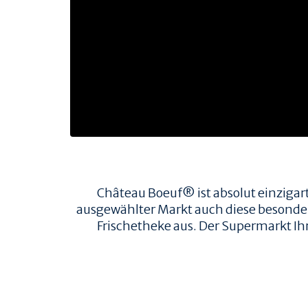
TIERWOHL & NACHHALTIGKEIT
HERKUNFT & HALTUNG
FAMILIENBETRIEBE
RINDERRASSEN
ZERTIFIZIERUNGEN
PRODUKT & QUALITÄT
QUALITÄT & RÜCKVERFOLGBARKEIT
FLEISCHQUALITÄT & ZUSCHNITTE
REZEPTE
Château Boeuf® ist absolut einzigart
ausgewählter Markt auch diese besondere 
REZEPTE
Frischetheke aus. Der Supermarkt Ih
AUFBEWAHRUNG
EMPFOHLENE SEITEN
R&S VERTRIEBS GMBH
GOURMETSCOUTS