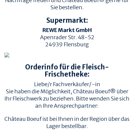
Nachfrage freuen und Château Boeuf® gerne für
Sie bestellen.
Supermarkt:
REWE Markt GmbH
Apenrader Str. 48-52
24939
Flensburg
TIERWOHL &
PRODUKT & QUALITÄT
NACHHALTIGKEIT
Orderinfo für die Fleisch-
QUALITÄT &
HERKUNFT & HALTUNG
RÜCKVERFOLGBARKEIT
Frischetheke:
FAMILIENBETRIEBE
FLEISCHQUALITÄT &
Liebe/r Fachverkäufer/-in
ZUSCHNITTE
RINDERRASSEN
Sie haben die Möglichkeit, Château Boeuf® über
ZERTIFIZIERUNGEN
REZEPTE
Ihr Fleischwerk zu beziehen. Bitte wenden Sie sich
an Ihre Ansprechpartner:
REZEPTE
AUFBEWAHRUNG
Château Boeuf ist bei Ihnen in der Region über das
EMPFOHLENE SEITEN
INFORMATION
Lager bestellbar.