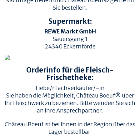
Nachfrage freuen und Château Boeuf® gerne für
Sie bestellen.
Supermarkt:
REWE Markt GmbH
Sauersgang 1
24340
Eckernförde
TIERWOHL &
PRODUKT & QUALITÄT
NACHHALTIGKEIT
Orderinfo für die Fleisch-
QUALITÄT &
HERKUNFT & HALTUNG
RÜCKVERFOLGBARKEIT
Frischetheke:
FAMILIENBETRIEBE
FLEISCHQUALITÄT &
Liebe/r Fachverkäufer/-in
ZUSCHNITTE
RINDERRASSEN
Sie haben die Möglichkeit, Château Boeuf® über
ZERTIFIZIERUNGEN
REZEPTE
Ihr Fleischwerk zu beziehen. Bitte wenden Sie sich
an Ihre Ansprechpartner:
REZEPTE
AUFBEWAHRUNG
Château Boeuf ist bei Ihnen in der Region über das
EMPFOHLENE SEITEN
INFORMATION
Lager bestellbar.