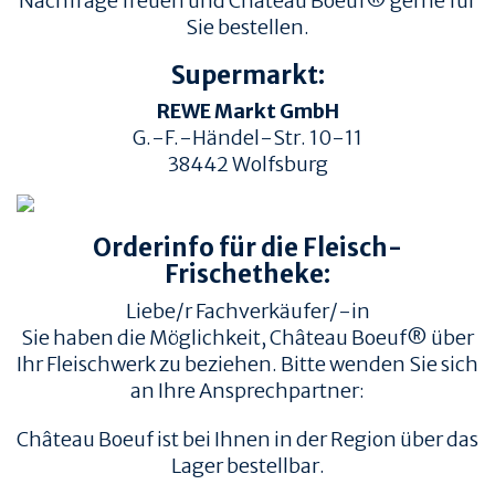
Nachfrage freuen und Château Boeuf® gerne für
Sie bestellen.
Supermarkt:
REWE Markt GmbH
G.-F.-Händel-Str. 10-11
38442
Wolfsburg
TIERWOHL &
PRODUKT & QUALITÄT
NACHHALTIGKEIT
Orderinfo für die Fleisch-
QUALITÄT &
HERKUNFT & HALTUNG
RÜCKVERFOLGBARKEIT
Frischetheke:
FAMILIENBETRIEBE
FLEISCHQUALITÄT &
Liebe/r Fachverkäufer/-in
ZUSCHNITTE
RINDERRASSEN
Sie haben die Möglichkeit, Château Boeuf® über
ZERTIFIZIERUNGEN
REZEPTE
Ihr Fleischwerk zu beziehen. Bitte wenden Sie sich
an Ihre Ansprechpartner:
REZEPTE
AUFBEWAHRUNG
Château Boeuf ist bei Ihnen in der Region über das
EMPFOHLENE SEITEN
INFORMATION
Lager bestellbar.