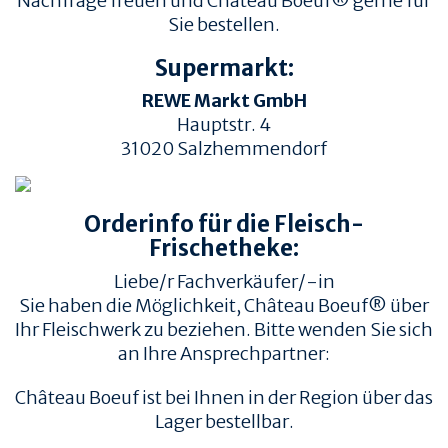
Nachfrage freuen und Château Boeuf® gerne für
Sie bestellen.
Supermarkt:
REWE Markt GmbH
Hauptstr. 4
31020
Salzhemmendorf
TIERWOHL &
PRODUKT & QUALITÄT
NACHHALTIGKEIT
Orderinfo für die Fleisch-
QUALITÄT &
HERKUNFT & HALTUNG
RÜCKVERFOLGBARKEIT
Frischetheke:
FAMILIENBETRIEBE
FLEISCHQUALITÄT &
Liebe/r Fachverkäufer/-in
ZUSCHNITTE
RINDERRASSEN
Sie haben die Möglichkeit, Château Boeuf® über
ZERTIFIZIERUNGEN
REZEPTE
Ihr Fleischwerk zu beziehen. Bitte wenden Sie sich
an Ihre Ansprechpartner:
REZEPTE
AUFBEWAHRUNG
Château Boeuf ist bei Ihnen in der Region über das
EMPFOHLENE SEITEN
INFORMATION
Lager bestellbar.