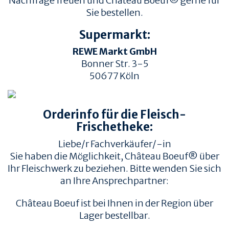
Nachfrage freuen und Château Boeuf® gerne für
Sie bestellen.
Supermarkt:
REWE Markt GmbH
Bonner Str. 3-5
50677
Köln
TIERWOHL &
PRODUKT & QUALITÄT
NACHHALTIGKEIT
Orderinfo für die Fleisch-
QUALITÄT &
HERKUNFT & HALTUNG
RÜCKVERFOLGBARKEIT
Frischetheke:
FAMILIENBETRIEBE
FLEISCHQUALITÄT &
Liebe/r Fachverkäufer/-in
ZUSCHNITTE
RINDERRASSEN
Sie haben die Möglichkeit, Château Boeuf® über
ZERTIFIZIERUNGEN
REZEPTE
Ihr Fleischwerk zu beziehen. Bitte wenden Sie sich
an Ihre Ansprechpartner:
REZEPTE
AUFBEWAHRUNG
Château Boeuf ist bei Ihnen in der Region über
EMPFOHLENE SEITEN
INFORMATION
Lager bestellbar.