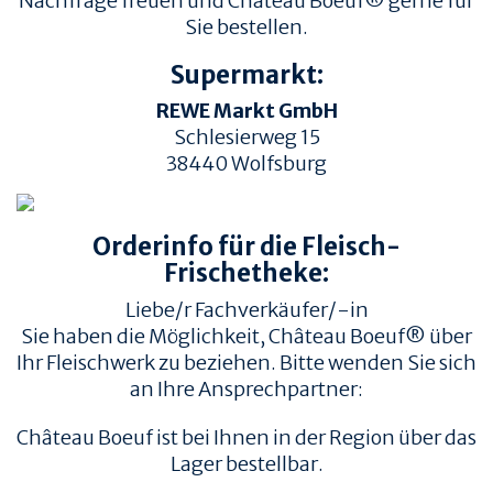
Nachfrage freuen und Château Boeuf® gerne für
Sie bestellen.
Supermarkt:
REWE Markt GmbH
Schlesierweg 15
38440
Wolfsburg
TIERWOHL &
PRODUKT & QUALITÄT
NACHHALTIGKEIT
Orderinfo für die Fleisch-
QUALITÄT &
HERKUNFT & HALTUNG
RÜCKVERFOLGBARKEIT
Frischetheke:
FAMILIENBETRIEBE
FLEISCHQUALITÄT &
Liebe/r Fachverkäufer/-in
ZUSCHNITTE
RINDERRASSEN
Sie haben die Möglichkeit, Château Boeuf® über
ZERTIFIZIERUNGEN
REZEPTE
Ihr Fleischwerk zu beziehen. Bitte wenden Sie sich
an Ihre Ansprechpartner:
REZEPTE
AUFBEWAHRUNG
Château Boeuf ist bei Ihnen in der Region über das
EMPFOHLENE SEITEN
INFORMATION
Lager bestellbar.