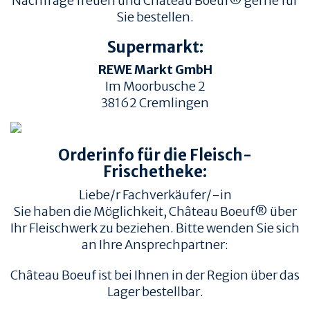
Nachfrage freuen und Château Boeuf® gerne für
Sie bestellen.
Supermarkt:
REWE Markt GmbH
Im Moorbusche 2
38162
Cremlingen
TIERWOHL &
PRODUKT & QUALITÄT
NACHHALTIGKEIT
Orderinfo für die Fleisch-
QUALITÄT &
HERKUNFT & HALTUNG
RÜCKVERFOLGBARKEIT
Frischetheke:
FAMILIENBETRIEBE
FLEISCHQUALITÄT &
Liebe/r Fachverkäufer/-in
ZUSCHNITTE
RINDERRASSEN
Sie haben die Möglichkeit, Château Boeuf® über
ZERTIFIZIERUNGEN
REZEPTE
Ihr Fleischwerk zu beziehen. Bitte wenden Sie sich
an Ihre Ansprechpartner:
REZEPTE
AUFBEWAHRUNG
Château Boeuf ist bei Ihnen in der Region über das
EMPFOHLENE SEITEN
INFORMATION
Lager bestellbar.