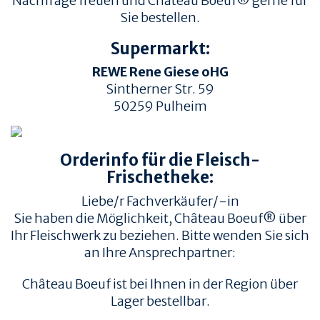
Nachfrage freuen und Château Boeuf® gerne für
Sie bestellen.
Supermarkt:
REWE Rene Giese oHG
Sintherner Str. 59
50259
Pulheim
TIERWOHL &
PRODUKT & QUALITÄT
NACHHALTIGKEIT
Orderinfo für die Fleisch-
QUALITÄT &
HERKUNFT & HALTUNG
RÜCKVERFOLGBARKEIT
Frischetheke:
FAMILIENBETRIEBE
FLEISCHQUALITÄT &
Liebe/r Fachverkäufer/-in
ZUSCHNITTE
RINDERRASSEN
Sie haben die Möglichkeit, Château Boeuf® über
ZERTIFIZIERUNGEN
REZEPTE
Ihr Fleischwerk zu beziehen. Bitte wenden Sie sich
an Ihre Ansprechpartner:
REZEPTE
AUFBEWAHRUNG
Château Boeuf ist bei Ihnen in der Region über
EMPFOHLENE SEITEN
INFORMATION
Lager bestellbar.