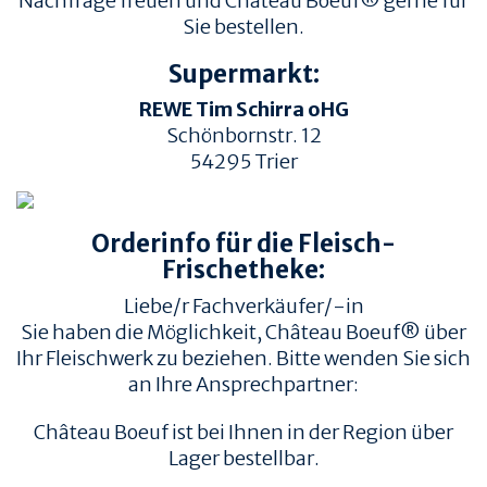
Nachfrage freuen und Château Boeuf® gerne für
Sie bestellen.
Supermarkt:
REWE Tim Schirra oHG
Schönbornstr. 12
54295
Trier
TIERWOHL &
PRODUKT & QUALITÄT
NACHHALTIGKEIT
Orderinfo für die Fleisch-
QUALITÄT &
HERKUNFT & HALTUNG
RÜCKVERFOLGBARKEIT
Frischetheke:
FAMILIENBETRIEBE
FLEISCHQUALITÄT &
Liebe/r Fachverkäufer/-in
ZUSCHNITTE
RINDERRASSEN
Sie haben die Möglichkeit, Château Boeuf® über
ZERTIFIZIERUNGEN
REZEPTE
Ihr Fleischwerk zu beziehen. Bitte wenden Sie sich
an Ihre Ansprechpartner:
REZEPTE
AUFBEWAHRUNG
Château Boeuf ist bei Ihnen in der Region über
EMPFOHLENE SEITEN
INFORMATION
Lager bestellbar.