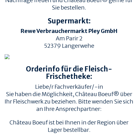
Nachfrage freuen und Château Boeuf® gerne für
Sie bestellen.
Supermarkt:
Rewe Verbrauchermarkt Pley GmbH
Am Parir 2
52379
Langerwehe
TIERWOHL &
PRODUKT & QUALITÄT
NACHHALTIGKEIT
Orderinfo für die Fleisch-
QUALITÄT &
HERKUNFT & HALTUNG
RÜCKVERFOLGBARKEIT
Frischetheke:
FAMILIENBETRIEBE
FLEISCHQUALITÄT &
Liebe/r Fachverkäufer/-in
ZUSCHNITTE
RINDERRASSEN
Sie haben die Möglichkeit, Château Boeuf® über
ZERTIFIZIERUNGEN
REZEPTE
Ihr Fleischwerk zu beziehen. Bitte wenden Sie sich
an Ihre Ansprechpartner:
REZEPTE
AUFBEWAHRUNG
Château Boeuf ist bei Ihnen in der Region über
EMPFOHLENE SEITEN
INFORMATION
Lager bestellbar.