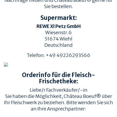
Nachfrage freuen und Château Boeuf® gerne für
Sie bestellen.
Supermarkt:
REWE Xl Petz GmbH
Wiesenstr.6
51674
Wiehl
Deutschland
Telefon:
+49 49226293566
TIERWOHL &
PRODUKT & QUALITÄT
NACHHALTIGKEIT
Orderinfo für die Fleisch-
QUALITÄT &
HERKUNFT & HALTUNG
RÜCKVERFOLGBARKEIT
Frischetheke:
FAMILIENBETRIEBE
FLEISCHQUALITÄT &
Liebe/r Fachverkäufer/-in
ZUSCHNITTE
RINDERRASSEN
Sie haben die Möglichkeit, Château Boeuf® über
ZERTIFIZIERUNGEN
REZEPTE
Ihr Fleischwerk zu beziehen. Bitte wenden Sie sich
an Ihre Ansprechpartner:
REZEPTE
AUFBEWAHRUNG