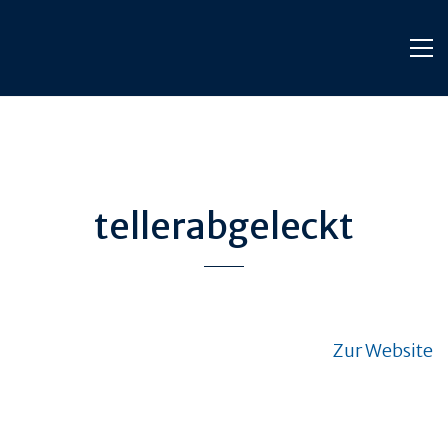
tellerabgeleckt
Zur Website
TIERWOHL &
PRODUKT & QUALITÄT
NACHHALTIGKEIT
QUALITÄT &