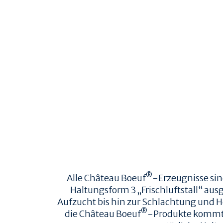
®
Alle Château Boeuf
-Erzeugnisse sin
Haltungsform 3 „Frischluftstall“ au
Aufzucht bis hin zur Schlachtung und He
®
die Château Boeuf
-Produkte kommt 