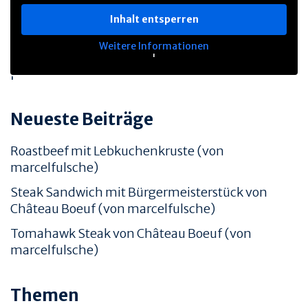
Inhalt entsperren
Weitere Informationen
'
'
TIERWOHL &
PRODUKT & QUALITÄT
Neueste Beiträge
NACHHALTIGKEIT
QUALITÄT &
HERKUNFT & HALTUNG
RÜCKVERFOLGBARKEIT
Roastbeef mit Lebkuchenkruste (von
FAMILIENBETRIEBE
FLEISCHQUALITÄT &
marcelfulsche)
ZUSCHNITTE
RINDERRASSEN
Steak Sandwich mit Bürgermeisterstück von
ZERTIFIZIERUNGEN
REZEPTE
Château Boeuf (von marcelfulsche)
REZEPTE
Tomahawk Steak von Château Boeuf (von
AUFBEWAHRUNG
marcelfulsche)
EMPFOHLENE SEITEN
INFORMATION
Themen
R&S VERTRIEBS GMBH
KONTAKT