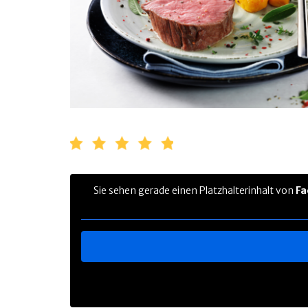
Sie sehen gerade einen Platzhalterinhalt von
Fa
TIERWOHL & NACHHALTIGKEIT
HERKUNFT & HALTUNG
FAMILIENBETRIEBE
RINDERRASSEN