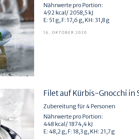
Nährwerte pro Portion:
492 kcal/ 2058,5 kJ
E: 51 g, F: 17,6 g, KH: 31,8 g
16. OKTOBER 2020
Filet auf Kürbis-Gnocchi in 
Zubereitung für 4 Personen
Nährwerte pro Portion:
448 kcal/ 1874,4 kJ
E: 48,2 g, F: 18,3 g, KH: 21,7 g