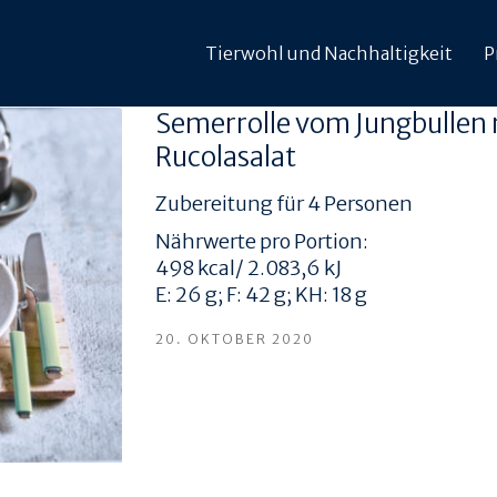
Tierwohl und Nachhaltigkeit
P
Semerrolle vom Jungbullen
Rucolasalat
Zubereitung für 4 Personen
Nährwerte pro Portion:
498 kcal/ 2.083,6 kJ
E: 26 g; F: 42 g; KH: 18 g
20. OKTOBER 2020