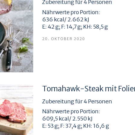
Zubereitung für 4 Personen
Nährwerte pro Portion:
636 kcal/ 2.662 kJ
E: 42 g; F: 14,7 g; KH: 58,5 g
20. OKTOBER 2020
Tomahawk-Steak mit Folien
Zubereitung für 4 Personen
Nährwerte pro Portion:
609,5 kcal/ 2.550 kJ
E: 53 g; F: 37,4 g; KH: 16,6 g