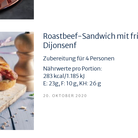
Roastbeef-Sandwich mit fri
Dijonsenf
Zubereitung für 4 Personen
Nährwerte pro Portion:
283 kcal/1.185 kJ
E: 23g, F: 10 g, KH: 26 g
20. OKTOBER 2020