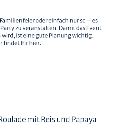
Familienfeier oder einfach nur so – es
arty zu veranstalten. Damit das Event
wird, ist eine gute Planung wichtig.
 findet Ihr hier.
 Roulade mit Reis und Papaya