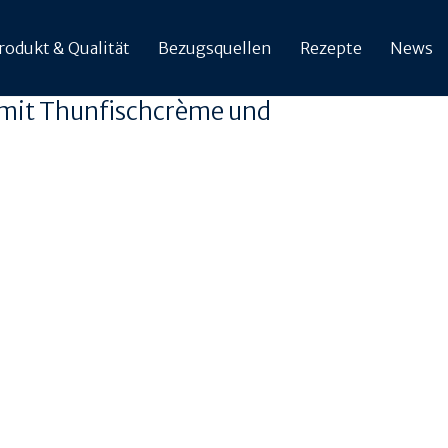
rodukt & Qualität
Bezugsquellen
Rezepte
News
 mit Thunfischcrème und